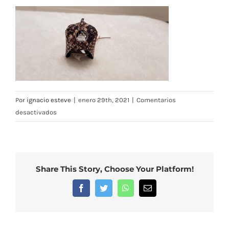
Por
ignacio esteve
|
enero 29th, 2021
|
Comentarios
en
desactivados
Caperuza
de
cuero
para
Share This Story, Choose Your Platform!
palomas
Facebook
Twitter
WhatsApp
Correo
electrónico