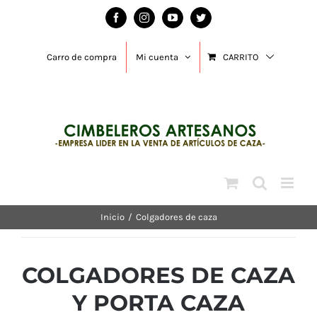
Saltar
Facebook
Instagram
YouTube
Twitter
al
contenido
Carro de compra
Mi cuenta
CARRITO
Inicio
/
Colgadores de caza
COLGADORES DE CAZA
Y PORTA CAZA