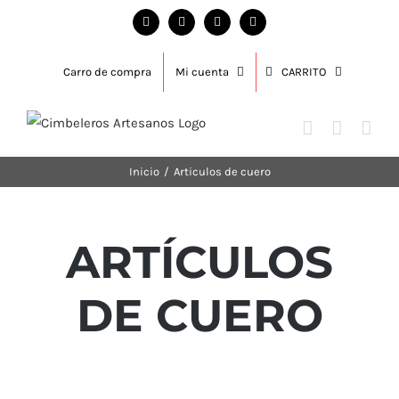
Carro de compra
Mi cuenta
CARRITO
Inicio
/
Articulos de cuero
ARTÍCULOS
DE CUERO