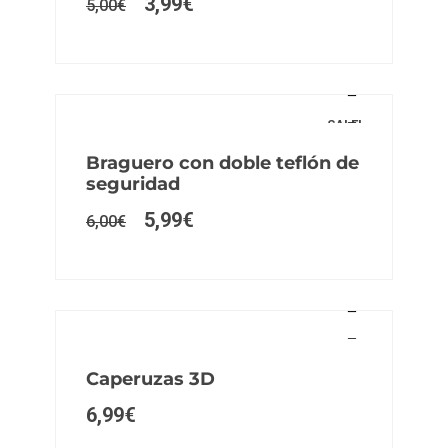
3,99
€
5,00
€
SALE!
Braguero con doble teflón de
seguridad
5,99
€
6,00
€
Caperuzas 3D
6,99
€