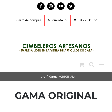
Saltar
Facebook
Instagram
YouTube
Twitter
al
contenido
Carro de compra
Mi cuenta
CARRITO
Inicio
/
Gama «ORIGINAL»
GAMA ORIGINAL