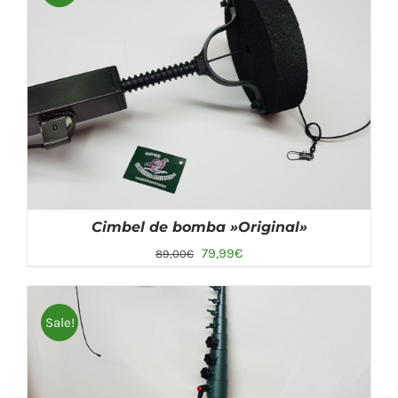
Cimbel de bomba »Original»
79,99
€
89,00
€
Sale!
AÑADIR AL CARRITO
/
DETALLES