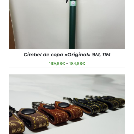
Cimbel de copa »Original» 9M, 11M
169,99
€
–
184,99
€
SELECCIONAR OPCIONES
/
DETALLES