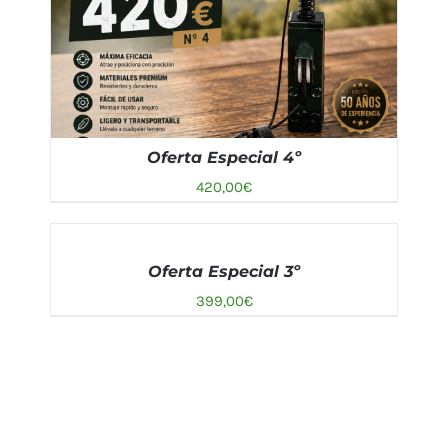
Oferta Especial 4º
420,00
€
AÑADIR
AL
Oferta Especial 3º
CARRITO
AÑADIR AL CARRITO
/
DETALLES
/
399,00
€
DETALLES