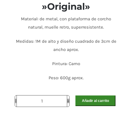
»Original»
Material: de metal, con plataforma de corcho
natural, muelle retro, superresistente.
Medidas: 1M de alto y diseño cuadrado de 3cm de
ancho aprox.
Pintura: Camo
Peso: 600g aprox.
Añadir al carrito
Cimbel
de
bomba
''Original''