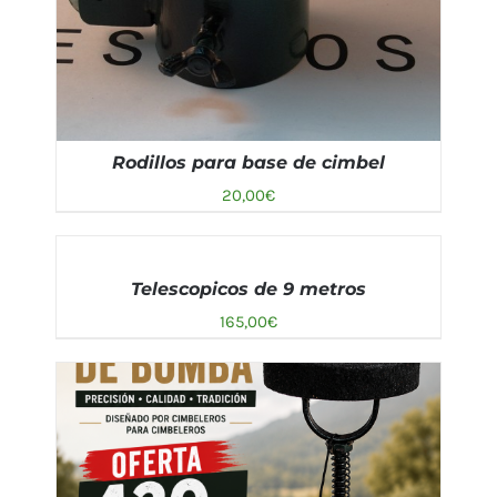
Rodillos para base de cimbel
20,00
€
AÑADIR
AL
Telescopicos de 9 metros
CARRITO
AÑADIR AL CARRITO
/
DETALLES
/
165,00
€
DETALLES