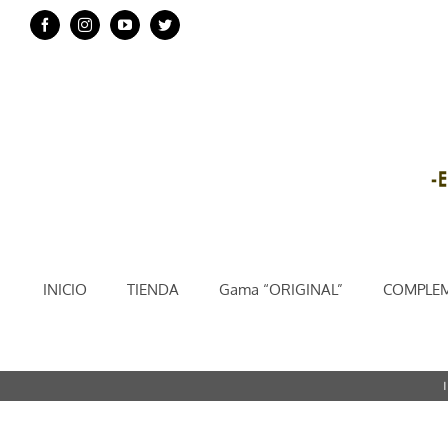
Saltar
Facebook
Instagram
YouTube
Twitter
al
contenido
INICIO
TIENDA
Gama “ORIGINAL”
COMPLEM