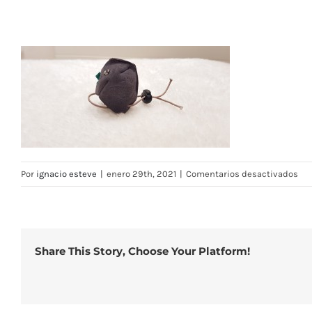
en
Por
ignacio esteve
|
enero 29th, 2021
|
Comentarios desactivados
Cap
de
cue
par
Share This Story, Choose Your Platform!
pa