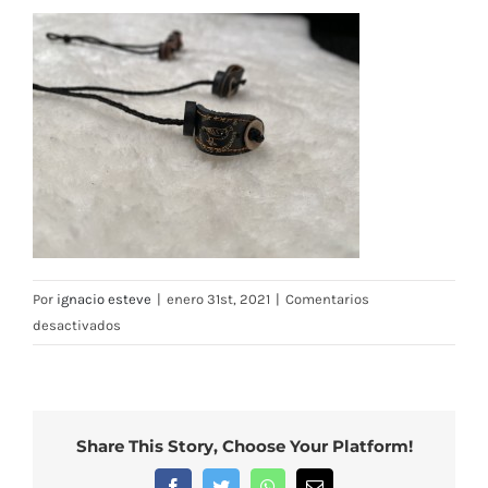
Por
ignacio esteve
|
enero 31st, 2021
|
Comentarios
en
desactivados
Esposas/pigüelas
de
cuero
»Original»
Share This Story, Choose Your Platform!
Facebook
Twitter
WhatsApp
Correo