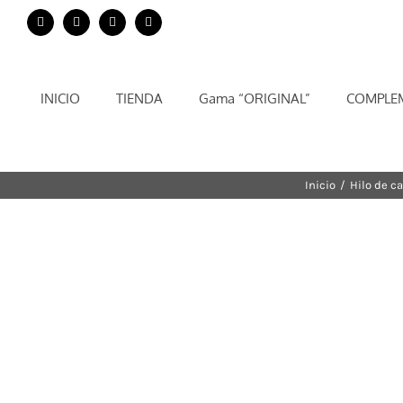
Saltar
Facebook
Instagram
YouTube
Twitter
al
contenido
INICIO
TIENDA
Gama “ORIGINAL”
COMPLE
Inicio
/
Hilo de c