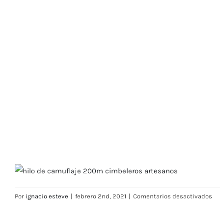
hilo de camuflaje 200m cimbeleros artesanos
en
Por
ignacio esteve
|
febrero 2nd, 2021
|
Comentarios desactivados
hi
de