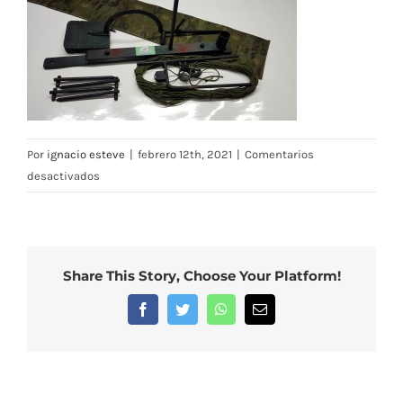
Por
ignacio esteve
|
febrero 12th, 2021
|
Comentarios
en
desactivados
Cimbel
de
suelo
Share This Story, Choose Your Platform!
Facebook
Twitter
WhatsApp
Correo
electrónico