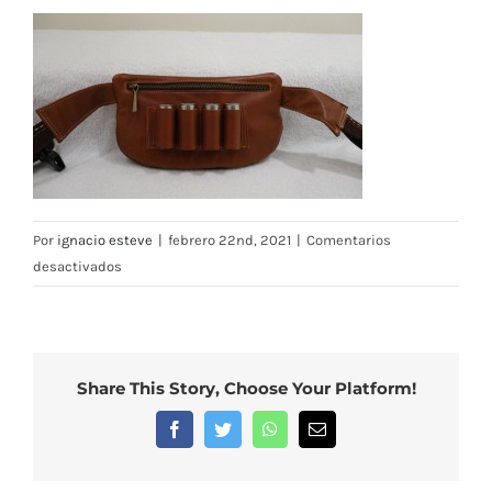
Por
ignacio esteve
|
febrero 22nd, 2021
|
Comentarios
en
desactivados
Riñonera
de
piel
Napa
Share This Story, Choose Your Platform!
con
dos
Facebook
Twitter
WhatsApp
Correo
electrónico
cremalleras