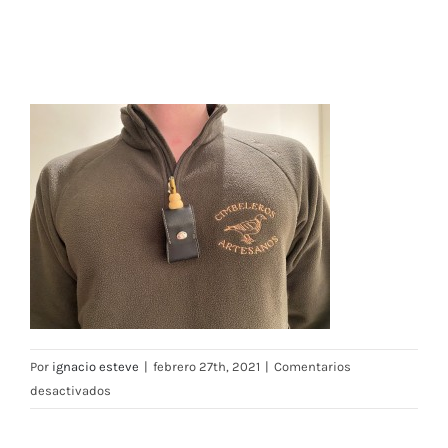
Por
ignacio esteve
|
febrero 27th, 2021
|
Comentarios
en
desactivados
Reclamo
para