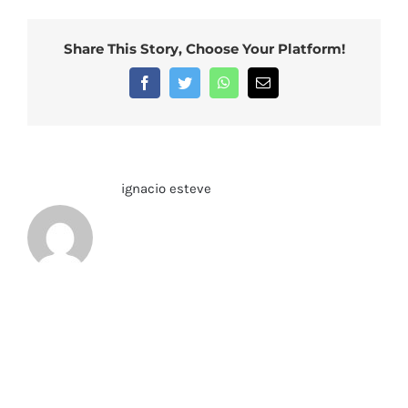
zorzal
con
Share This Story, Choose Your Platform!
funda
de
Facebook
Twitter
WhatsApp
Correo
electrónico
piel
napa
natural,
decoy
Sobre el Autor:
ignacio esteve
zorzal