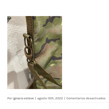
en
Por
ignacio esteve
|
agosto 13th, 2022
|
Comentarios desactivados
bo