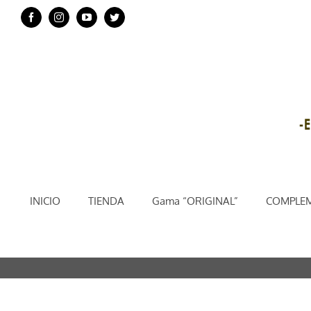
Saltar
Facebook
Instagram
YouTube
Twitter
al
contenido
INICIO
TIENDA
Gama “ORIGINAL”
COMPLEM