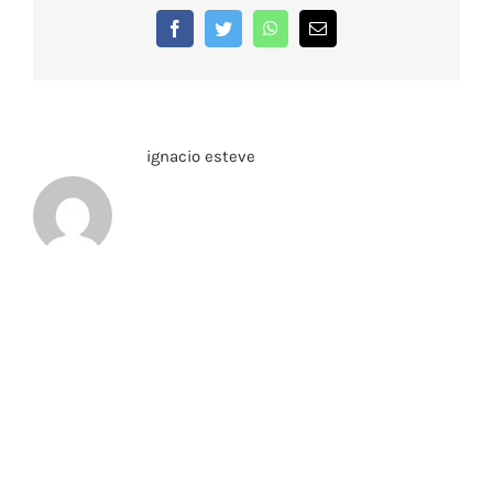
50-
Facebook
Twitter
WhatsApp
Correo
electrónico
51_2
Sobre el Autor:
ignacio esteve