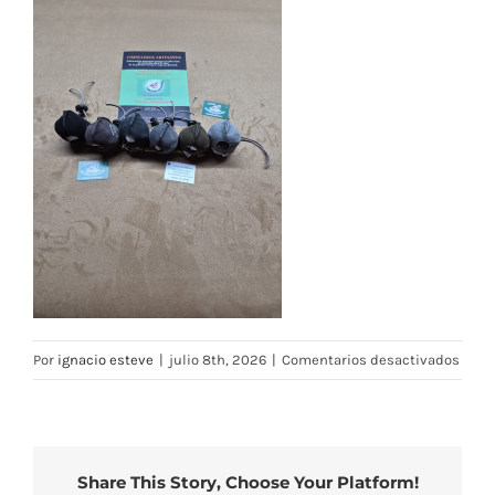
en
Por
ignacio esteve
|
julio 8th, 2026
|
Comentarios desactivados
PHOT
2026
07-
07-
Share This Story, Choose Your Platform!
13-