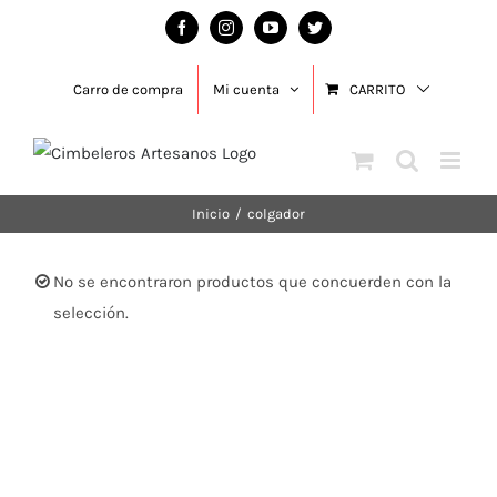
Saltar
Facebook
Instagram
YouTube
Twitter
al
contenido
Carro de compra
Mi cuenta
CARRITO
Inicio
/
colgador
No se encontraron productos que concuerden con la
selección.