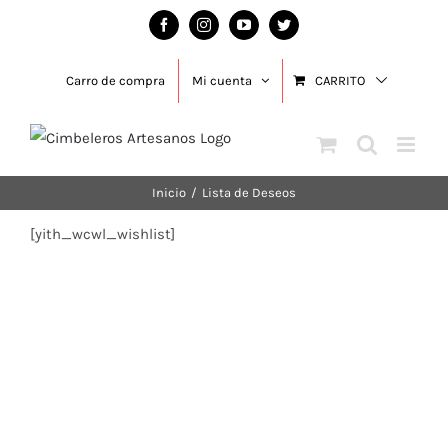
Saltar
Facebook
Instagram
YouTube
Twitter
al
contenido
Carro de compra
Mi cuenta
CARRITO
Inicio
/
Lista de Deseos
[yith_wcwl_wishlist]