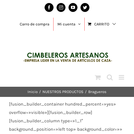
Saltar
Facebook
Instagram
YouTube
Twitter
al
contenido
Carro de compra
Mi cuenta
CARRITO
Inicio
/
NUESTROS PRODUCTOS
/
Bragueros
[fusion_builder_container hundred_percent=»yes»
overflow=»visible»][fusion_builder_row]
[fusion_builder_column type=»1_1″
background_position=»left top» background_color=»»