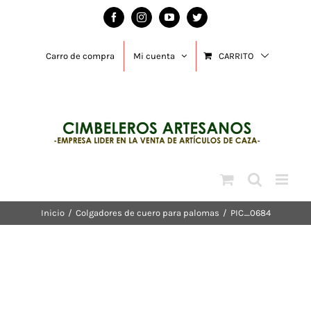
Saltar
Facebook
Instagram
YouTube
Twitter
al
contenido
Carro de compra
Mi cuenta
CARRITO
Inicio
/
Colgadores de cuero para palomas
/
PIC_0684