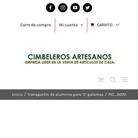
Saltar
Facebook
Instagram
YouTube
Twitter
al
contenido
Carro de compra
Mi cuenta
CARRITO
Inicio
/
Transportín de aluminio para ‘2’ palomas
/
PIC_0070