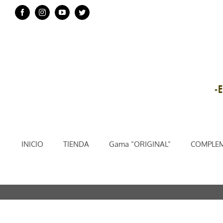
Saltar
Facebook
Instagram
YouTube
Twitter
al
contenido
INICIO
TIENDA
Gama “ORIGINAL”
COMPLEM