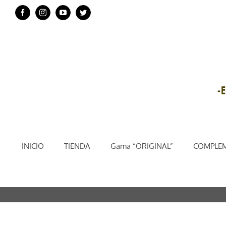
Saltar
Facebook
Instagram
YouTube
Twitter
al
contenido
INICIO
TIENDA
Gama “ORIGINAL”
COMPLEM