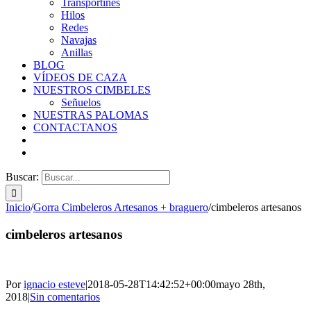
Transportines
Hilos
Redes
Navajas
Anillas
BLOG
VÍDEOS DE CAZA
NUESTROS CIMBELES
Señuelos
NUESTRAS PALOMAS
CONTACTANOS
Buscar:
Inicio
/
Gorra Cimbeleros Artesanos + braguero
/
cimbeleros artesanos
cimbeleros artesanos
Por
ignacio esteve
|
2018-05-28T14:42:52+00:00
mayo 28th,
2018
|
Sin comentarios