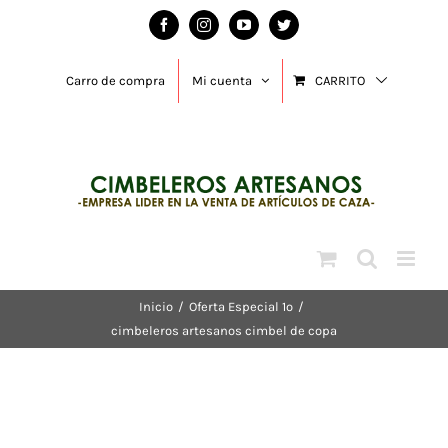
Saltar
Facebook
Instagram
YouTube
Twitter
al
contenido
Carro de compra
Mi cuenta
CARRITO
Inicio
/
Oferta Especial 1º
/
cimbeleros artesanos cimbel de copa