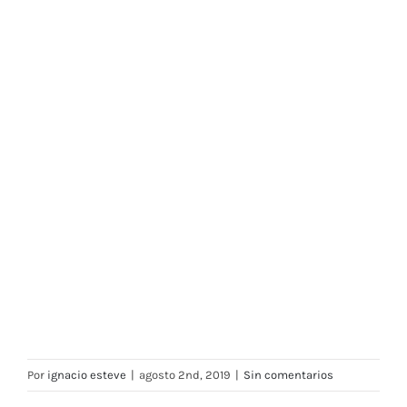
cimbeleros artesanos
Por
ignacio esteve
|
agosto 2nd, 2019
|
Sin comentarios