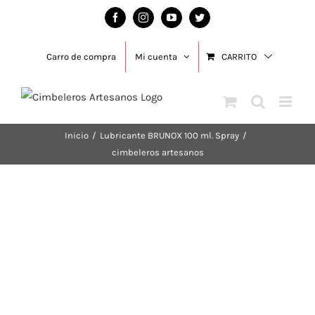
Saltar
Facebook
Instagram
YouTube
Twitter
al
contenido
Carro de compra
Mi cuenta
CARRITO
Inicio
/
Lubricante BRUNOX 100 ml. Spray
/
cimbeleros artesanos