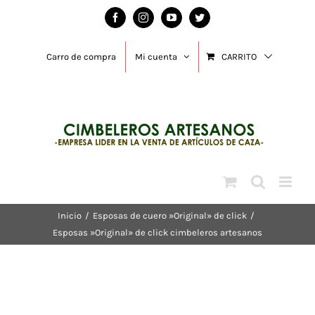
Saltar
Facebook
Instagram
YouTube
Twitter
al
contenido
Carro de compra
Mi cuenta
CARRITO
Inicio
/
Esposas de cuero »Original» de click
/
Esposas »Original» de click cimbeleros artesanos