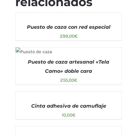
relacionados
AÑADIR
AL
Puesto de caza con red especial
CARRITO
/
299,00
€
DETALLES
AÑADIR AL
Puesto de caza artesanal «Tela
CARRITO
/
DETALLES
Camo» doble cara
255,00
€
AÑADIR
AL
Cinta adhesiva de camuflaje
CARRITO
/
10,00
€
DETALLES
AÑADIR
AL