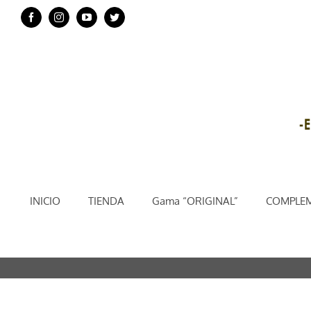
Saltar
Facebook
Instagram
YouTube
Twitter
al
contenido
INICIO
TIENDA
Gama “ORIGINAL”
COMPLEM