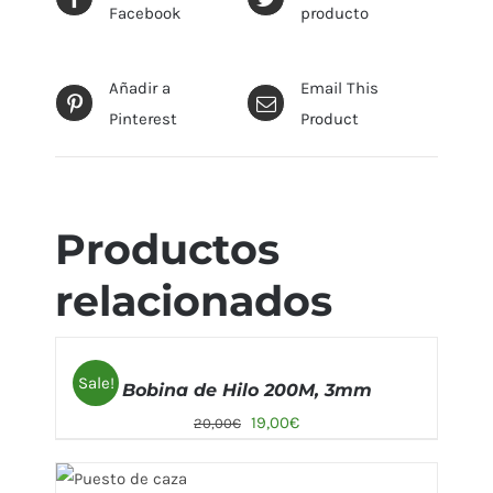
Facebook
producto
Añadir a
Email This
Pinterest
Product
Productos
relacionados
AÑADIR
AL
Sale!
Bobina de Hilo 200M, 3mm
CARRITO
/
19,00
€
20,00
€
DETALLES