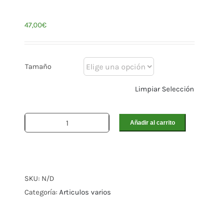
47,00
€
Tamaño
Limpiar Selección
Añadir al carrito
Bolsa
transportadora
cimbelera
cantidad
SKU:
N/D
Categoría:
Articulos varios