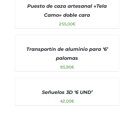
AÑADIR AL
Puesto de caza artesanal «Tela
CARRITO
/
DETALLES
Camo» doble cara
255,00
€
AÑADIR
AL
Transportín de aluminio para ‘6’
CARRITO
/
palomas
DETALLES
95,90
€
AÑADIR
AL
Señuelos 3D ‘6 UND’
CARRITO
/
42,00
€
DETALLES