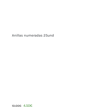
Anillas numeradas 25und
4,50
€
10,00
€