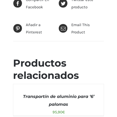
Facebook
producto
Añadir a
Email This
Pinterest
Product
Productos
relacionados
AÑADIR
AL
Transportín de aluminio para ‘6’
CARRITO
/
palomas
DETALLES
95,90
€