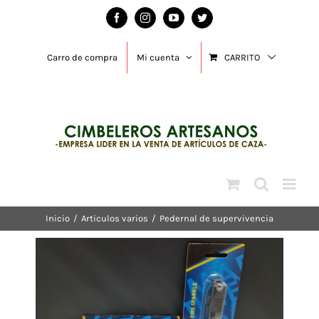
Saltar
Facebook
Instagram
YouTube
Twitter
al
contenido
Carro de compra
Mi cuenta
CARRITO
Inicio
/
Articulos varios
/
Pedernal de supervivencia