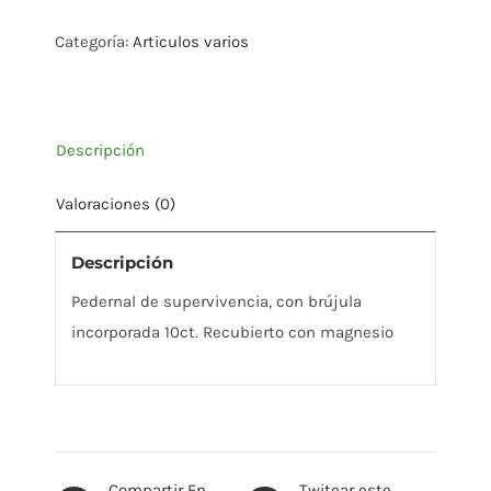
cantidad
Categoría:
Articulos varios
Descripción
Valoraciones (0)
Descripción
Pedernal de supervivencia, con brújula
incorporada 10ct. Recubierto con magnesio
Compartir En
Twitear este