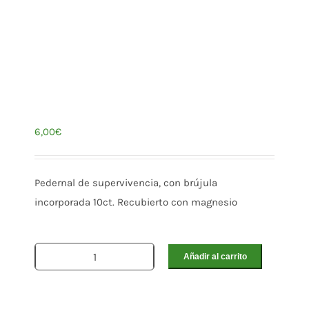
6,00
€
Pedernal de supervivencia, con brújula
incorporada 10ct. Recubierto con magnesio
Añadir al carrito
Pedernal
de
supervivencia