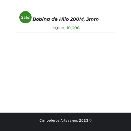
AÑADIR
AL
Sale!
Bobina de Hilo 200M, 3mm
CARRITO
/
19,00
€
20,00
€
DETALLES
Cimbeleros Artesanos 2023 ©