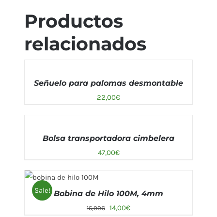
Productos
relacionados
AÑADIR
AL
Señuelo para palomas desmontable
CARRITO
/
22,00
€
DETALLES
SELECCIONAR
OPCIONES
Bolsa transportadora cimbelera
/
47,00
€
DETALLES
AÑADIR AL CARRITO
Sale!
Bobina de Hilo 100M, 4mm
/
DETALLES
14,00
€
15,00
€