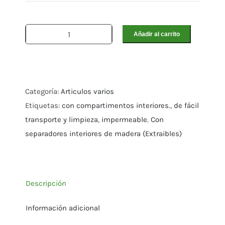
Añadir al carrito
Transportín
de
aluminio
para
Categoría:
Articulos varios
'4'
Etiquetas:
con compartimentos interiores.
,
de fácil
palomas
transporte y limpieza
,
impermeable. Con
cantidad
separadores interiores de madera (Extraibles)
Descripción
Información adicional